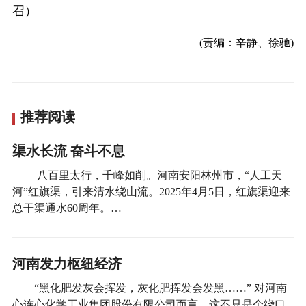
召）
(责编：辛静、徐驰)
推荐阅读
渠水长流 奋斗不息
八百里太行，千峰如削。河南安阳林州市，“人工天
河”红旗渠，引来清水绕山流。2025年4月5日，红旗渠迎来
总干渠通水60周年。…
河南发力枢纽经济
“黑化肥发灰会挥发，灰化肥挥发会发黑……” 对河南
心连心化学工业集团股份有限公司而言，这不只是个绕口