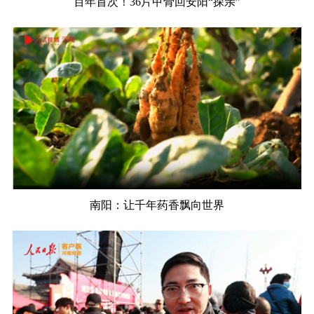
百年首次！36片甲骨回安阳“探亲”
南阳：让千年药香飘向世界