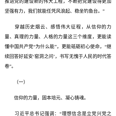
推进党的建设新的伟大工程，不断把党建设得更加
坚强有力，我们就能任凭风浪起、稳坐钓鱼台。”
穿越历史烟云、感悟伟大征程，从信仰的力
量、真理的力量、人格的力量这三个维度，更能读
懂中国共产党“为什么能”，更能砥砺初心使命，“继
续回答好延安‘窑洞之问’，书写无愧于人民的时代答
卷”。
（一）
信仰的力量，固本培元、凝心铸魂。
习近平总书记强调：“理想信念是立党兴党之