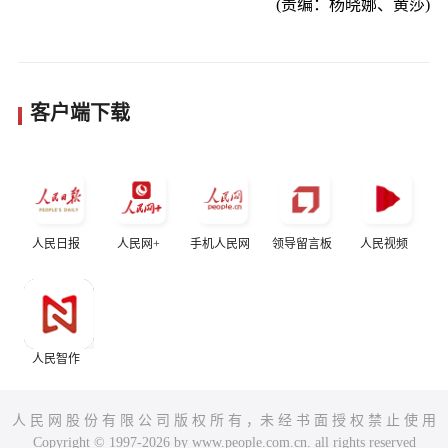
(责编：杨晓娜、黄莎)
客户端下载
人民日报
人民网+
手机人民网
领导留言板
人民视频
人民智作
人 民 网 股 份 有 限 公 司 版 权 所 有 ，未 经 书 面 授 权 禁 止 使 用
Copyright © 1997-2026 by www.people.com.cn. all rights reserved