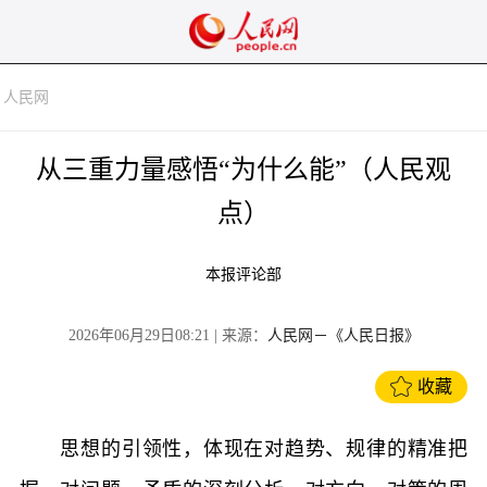
人民网
从三重力量感悟“为什么能”（人民观
点）
本报评论部
2026年06月29日08:21
| 来源：
人民网－《人民日报》
收藏
思想的引领性，体现在对趋势、规律的精准把