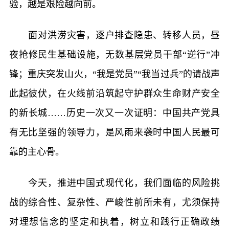
验，越是艰险越向前。
面对洪涝灾害，逐户排查隐患、转移人员，昼
夜抢修民生基础设施，无数基层党员干部“逆行”冲
锋；重庆突发山火，“我是党员”“我当过兵”的请战声
此起彼伏，在火线前沿筑起守护群众生命财产安全
的新长城……历史一次又一次证明：中国共产党具
有无比坚强的领导力，是风雨来袭时中国人民最可
靠的主心骨。
今天，推进中国式现代化，我们面临的风险挑
战的综合性、复杂性、严峻性前所未有，尤须保持
对理想信念的坚定和执着，树立和践行正确政绩