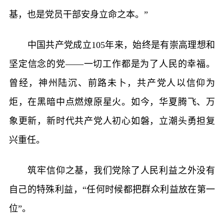
基，也是党员干部安身立命之本。”
中国共产党成立105年来，始终是有崇高理想和
坚定信念的党——一切工作都是为了人民的幸福。
曾经，神州陆沉、前路未卜，共产党人以信仰为
炬，在黑暗中点燃燎原星火。如今，华夏腾飞、万
象更新，新时代共产党人初心如磐，立潮头勇担复
兴重任。
筑牢信仰之基，我们党除了人民利益之外没有
自己的特殊利益，“任何时候都把群众利益放在第一
位”。