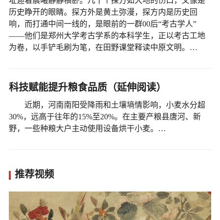
址迎着晨曦静静横卧。几十个探方如大地的伤口，又像是
历史睁开的眼睛。探方外是黄土弥漫，探方内是历史回
响，而打通中间一线的，是眼前的一群00后“考古学人”
——他们是郑州大学考古学系的本科学生，正以考古工地
为卷，以手铲毛刷为笔，在田野课堂释读中原文明。…
科技赋能提升粮食品质（延伸阅读）
近期，河南南阳受降雨和土壤墒情影响，小麦水分超
30%，远高于往年的15%至20%。在主要产粮县唐河、新
野，一些种粮大户主动使用设备烘干小麦。…
推荐视频