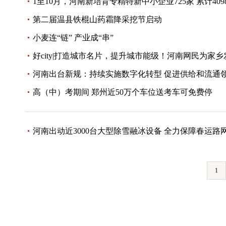
1至10月，河南新培育专精特新中小企业725家 累计409
第二届温县铁棍山药霜降采挖节启动
小麦连“链” 产业成“串”
好city|打造城市名片，提升城市能级！河南网民为家
河南出台新规：持续实施数字化转型 促进供给和流通
高（中）考期间 郑州近50万个车位送考车可免费停
河南出动近3000台大型除雪融冰设备 全力保障春运路
1