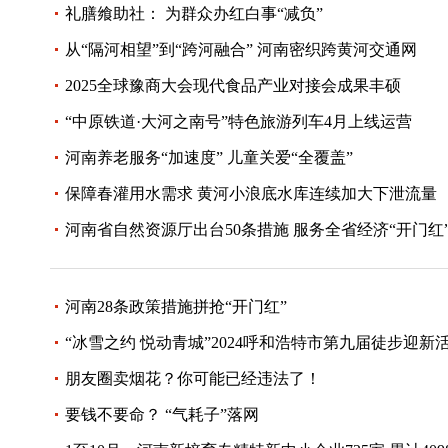
礼膳飨助社： 为群众办红白事“减负”
从“隔河相望”到“跨河融合” 河南密织跨黄河交通网
2025全球豫商大会现代食品产业对接会成果丰硕
“中原铁道·大河之南号”特色旅游列车4月上线运营
河南养老服务“加速度” 儿童关爱“全覆盖”
保障春灌用水需求 黄河小浪底水库连续加大下泄流量
河南省自然资源厅出台50条措施 服务全省经济“开门红”
河南28条政策措施拼抢“开门红”
“冰雪之约 悦动青城”2024呼和浩特市第九届徒步迎新
朋友圈卖烟花？你可能已经违法了！
要钱不要命？ “气耗子”落网