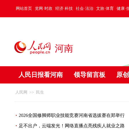
网站首页
党网·时政
经济·科技
社会·法治
文旅·体育
健康·
河南
人民日报看河南
领导留言板
原创
人民网
>>
民生
2026全国修脚师职业技能竞赛河南省选拔赛在郑举行
足不出户，云端发光！网络直播点亮残疾人就业之路